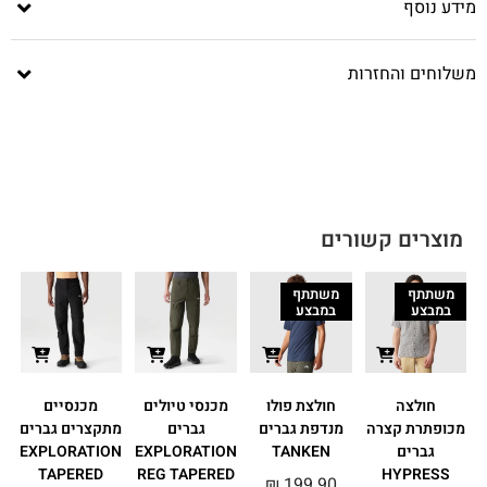
מידע נוסף
משלוחים והחזרות
מוצרים קשורים
משתתף
משתתף
במבצע
במבצע
חולצה
חולצת פולו
מכנסי טיולים
מכנסיים
מכופתרת קצרה
מנדפת גברים
גברים
מתקצרים גברים
גברים
TANKEN
EXPLORATION
EXPLORATION
TAPERED
REG TAPERED
HYPRESS
₪
199.90