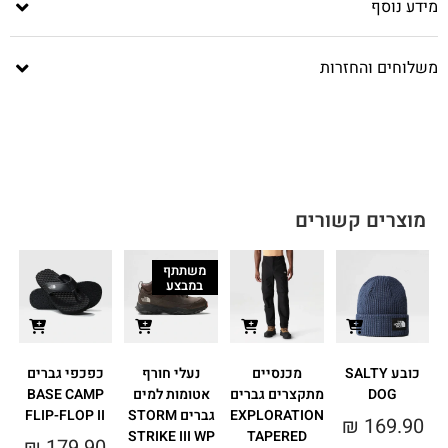
מידע נוסף
משלוחים והחזרות
מוצרים קשורים
משתתף
במבצע
כובע SALTY
מכנסיים
נעלי חורף
כפכפי גברים
DOG
מתקצרים גברים
אטומות למים
BASE CAMP
EXPLORATION
גברים STORM
FLIP-FLOP II
₪
169.90
T
STRIKE III WP
TAPERED
₪
179.90