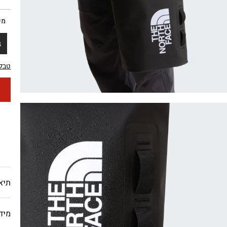
מי
S
טבלת
תיא
מיד