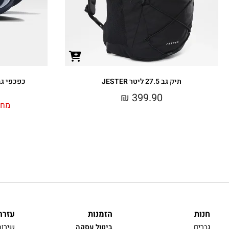
תיק גב 27.5 ליטר JESTER
כפכפי גברים LIDE III
₪
399.90
מחי
חנות
הזמנות
עזרה
גברים
ביטול עסקה
שירות