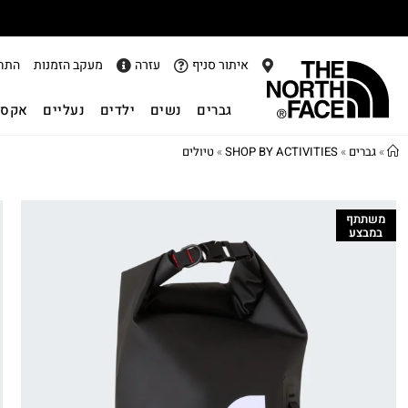
איתור סניף
עזרה
מעקב הזמנות
התח
גברים
נשים
ילדים
נעליים
אקסס
»
גברים
»
SHOP BY ACTIVITIES
»
טיולים
משתתף
במבצע