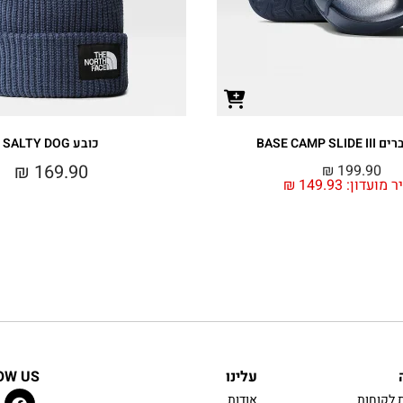
BASE CAMP S
כובע SALTY DOG
₪
169.90
₪
199.90
ר מועדון:
149.93
₪
עלינו
OW US
 לקוחות
אודות