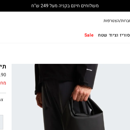
משלוחים חינם בקניה מעל 249 ש"ח
ברות/הצטרפות
וריז וציוד שטח
Sale
תיק אט
.90
מחי
צב