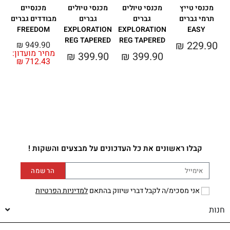
מכנסי טייץ
מכנסי טיולים
מכנסי טיולים
מכנסיים
תרמי גברים
גברים
גברים
מבודדים גברים
מ
N
FREEDOM
EXPLORATION
EXPLORATION
EASY
REG TAPERED
REG TAPERED
₪
229.90
₪
949.90
מחיר מועדון:
0
₪
399.90
₪
399.90
₪
712.43
קבלו ראשונים את כל העדכונים על מבצעים והשקות !
הרשמה
אני מסכימ/ה לקבל דברי שיווק בהתאם
למדיניות הפרטיות
חנות