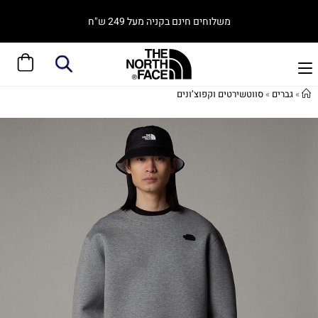
משלוחים חינם בקניה מעל 249 ש"ח
»
גברים
»
סווטשירטים וקפוצ’ונים