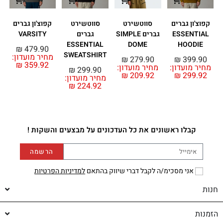
קפוצ'ון גברים
סווטשירט
סווטשירט
קפוצ'ון גברים
ESSENTIAL
גברים SIMPLE
גברים
VARSITY
ESSENTIAL
DOME
HOODIE
₪
479.90
SWEATSHIRT
מחיר מועדון:
₪
279.90
₪
399.90
₪
359.92
מחיר מועדון:
מחיר מועדון:
מ
₪
299.90
₪
209.92
₪
299.92
מחיר מועדון:
₪
224.92
קבלו ראשונים את כל העדכונים על מבצעים והשקות !
הרשמה
אני מסכימ/ה לקבל דברי שיווק בהתאם
למדיניות הפרטיות
חנות
הזמנות