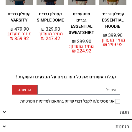
קפוצ'ון גברים
סווטשירט
קפוצ'ון גברים
קפוצ'ון גברים
ESSENTIAL
גברים
SIMPLE DOME
VARSITY
ESSENTIAL
HOODIE
₪
479.90
₪
329.90
SWEATSHIRT
מחיר מועדון:
מחיר מועדון:
₪
399.90
₪
359.92
₪
247.42
מחיר מועדון:
מ
₪
299.90
₪
299.92
מחיר מועדון:
₪
224.92
קבלו ראשונים את כל העדכונים על מבצעים והשקות !
הרשמה
אני מסכימ/ה לקבל דברי שיווק בהתאם
למדיניות הפרטיות
חנות
הזמנות