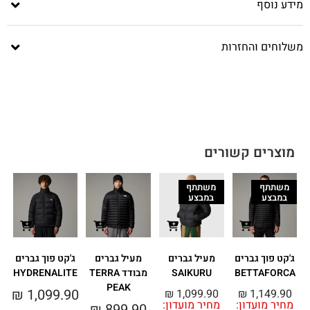
מידע נוסף
משלוחים והחזרות
מוצרים קשורים
משתתף
משתתף
במבצע
במבצע
ג'קט פוך גברים
מעיל גברים
מעיל גברים
ג'קט פוך גברים
BETTAFORCA
SAIKURU
מבודד TERRA
HYDRENALITE
PEAK
₪
1,099.90
₪
1,099.90
₪
1,149.90
מחיר מועדון:
מחיר מועדון:
0
₪
899.90