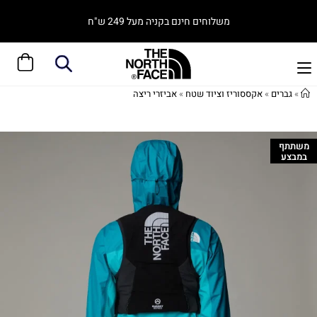
משלוחים חינם בקניה מעל 249 ש"ח
»
גברים
»
אקססוריז וציוד שטח
»
אביזרי ריצה
משתתף
במבצע