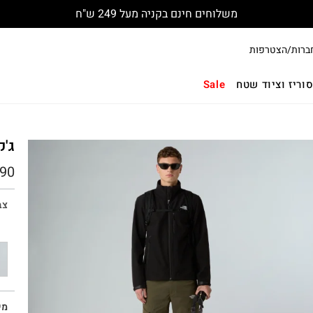
משלוחים חינם בקניה מעל 249 ש"ח
ברות/הצטרפות
וריז וציוד שטח
Sale
ג'קט
90
צב
מי