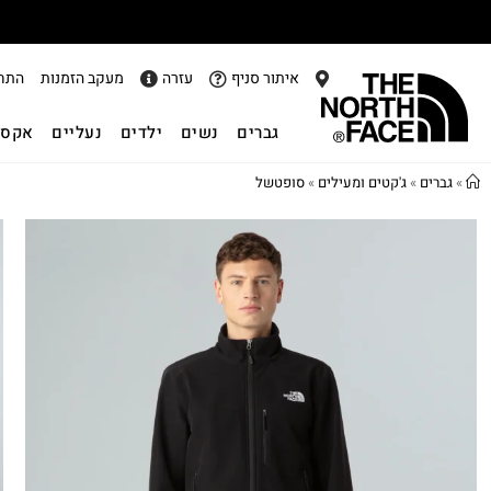
איתור סניף
עזרה
מעקב הזמנות
התח
גברים
נשים
ילדים
נעליים
אקסס
»
גברים
»
ג'קטים ומעילים
»
סופטשל