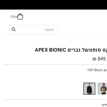
הח
 סופטשל גברים APEX BIONIC
₪
849.
ע
:
TNF Black
דה