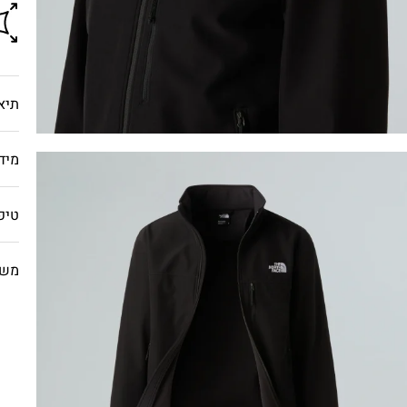
תיא
מיד
טיפ
משל