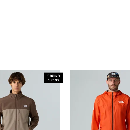
משתתף
במבצע