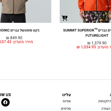
ג'קט אטום למים גברים ™SUMMIT SUPERIOR
ג'קט סופטשל גברים APEX BIONIC
FUTURELIGHT
₪
849.90
מחיר מועדון:
637.43
₪
1,379.90
 מועדון:
1,034.93
₪
עלינו
OW US
 לקוחות
אודות
העזרה
סניפים