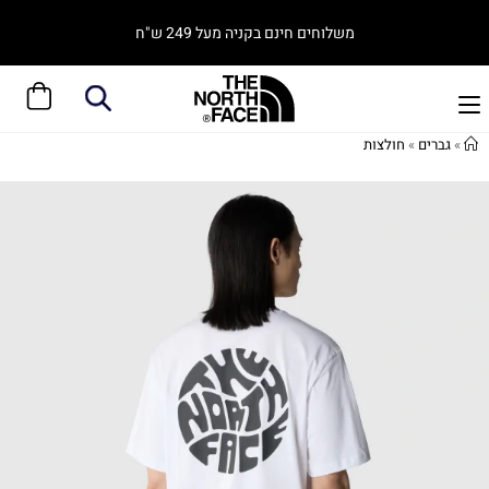
משלוחים חינם בקניה מעל 249 ש"ח
»
גברים
»
חולצות