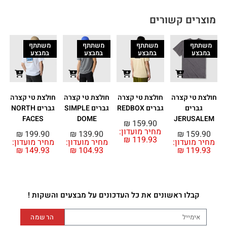
מוצרים קשורים
משתתף
משתתף
משתתף
משתתף
במבצע
במבצע
במבצע
במבצע
חולצת טי קצרה
חולצת טי קצרה
חולצת טי קצרה
חולצת טי קצרה
ח
גברים
גברים REDBOX
גברים SIMPLE
גברים NORTH
N
FACES
DOME
JERUSALEM
₪
159.90
מחיר מועדון:
₪
199.90
₪
139.90
₪
159.90
₪
119.93
מחיר מועדון:
מחיר מועדון:
מחיר מועדון:
מ
₪
149.93
₪
104.93
₪
119.93
קבלו ראשונים את כל העדכונים על מבצעים והשקות !
הרשמה