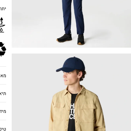
יתרו
מאפ
תיא
מיד
טיפ