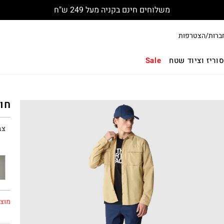
משלוחים חינם בקניה מעל 249 ש"ח
ברות/הצטרפות
וריז וציוד שטח
Sale
חול
צב
מוצר