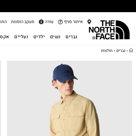
איתור סניף
עזרה
מעקב הזמנות
התח
גברים
נשים
ילדים
נעליים
אקסס
»
גברים
»
חולצות