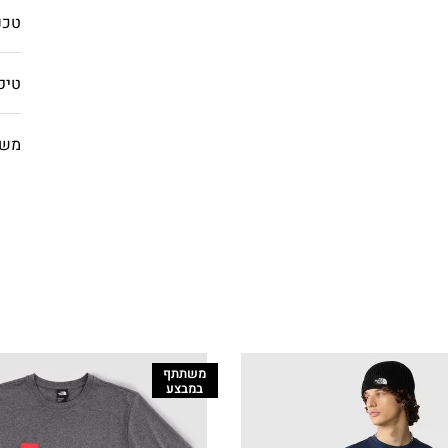
טכנו
טיפ
משל
משתתף
במבצע