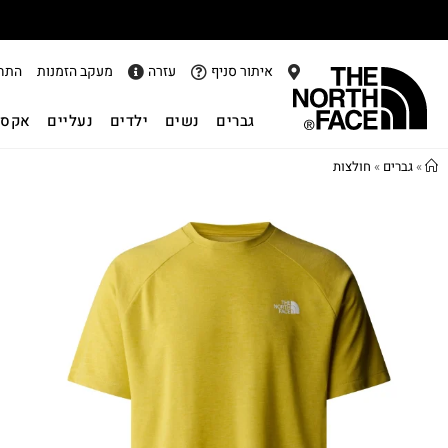
איתור סניף
עזרה
מעקב הזמנות
התח
גברים
נשים
ילדים
נעליים
אקסס
»
גברים
»
חולצות