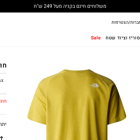
משלוחים חינם בקניה מעל 249 ש"ח
ברות/הצטרפות
וריז וציוד שטח
Sale
חולצ
צב
מוצר
יתרו