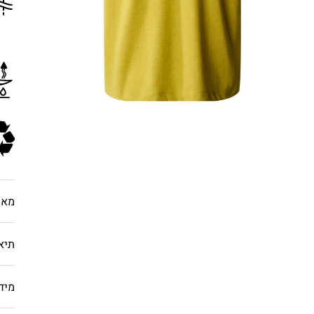
מאפ
תיא
מיד