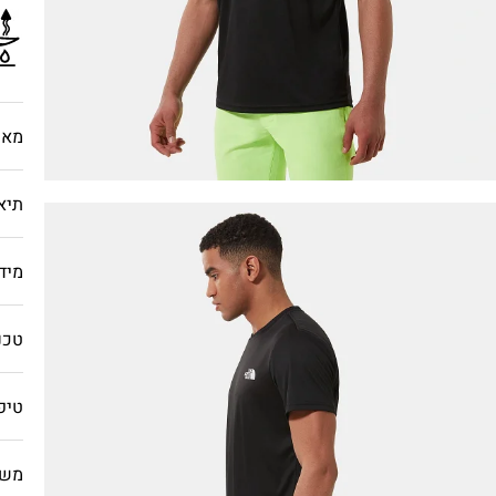
מאפ
תיא
מיד
טכנו
טיפ
משל