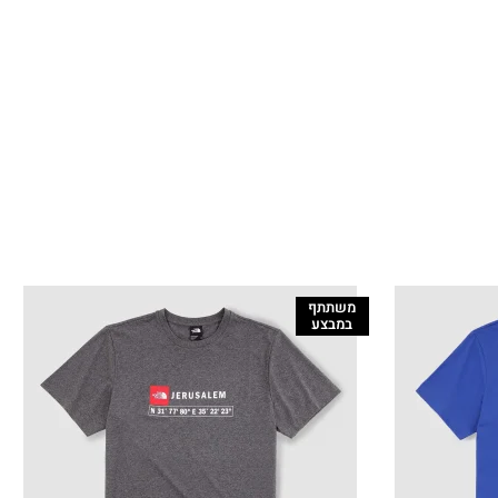
משתתף
במבצע