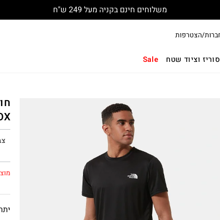
משלוחים חינם בקניה מעל 249 ש"ח
ברות/הצטרפות
וריז וציוד שטח
Sale
OX
צב
מוצר
יתרו