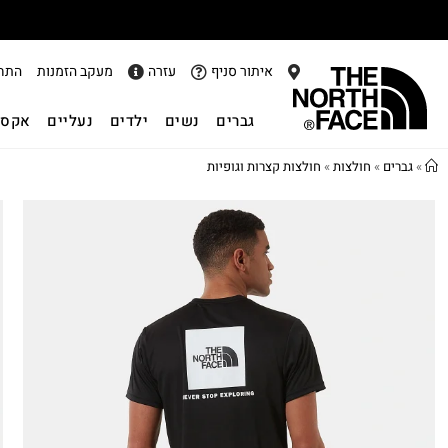
איתור סניף
עזרה
מעקב הזמנות
התח
גברים
נשים
ילדים
נעליים
אקסס
»
גברים
»
חולצות
»
חולצות קצרות וגופיות