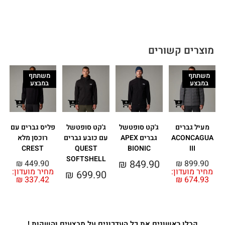
מוצרים קשורים
משתתף
משתתף
במבצע
במבצע
מעיל גברים
ג'קט סופטשל
ג'קט סופטשל
פליס גברים עם
ג
ACONCAGUA
גברים APEX
עם כובע גברים
רוכסן מלא
CREST
QUEST
BIONIC
III
SOFTSHELL
0
₪
849.90
₪
449.90
₪
899.90
מחיר מועדון:
מחיר מועדון:
₪
699.90
₪
337.42
₪
674.93
קבלו ראשונים את כל העדכונים על מבצעים והשקות !