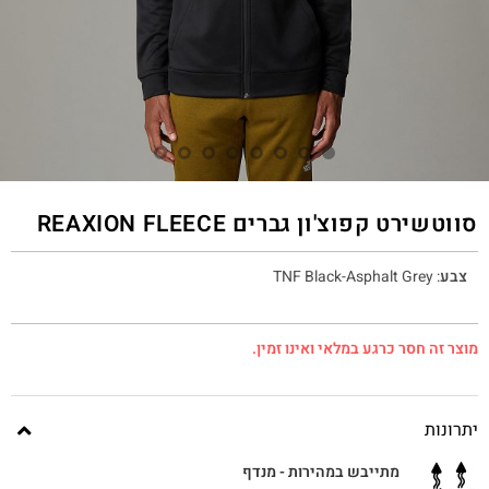
סווטשירט קפוצ'ון גברים REAXION FLEECE
צבע
:
TNF Black-Asphalt Grey
מוצר זה חסר כרגע במלאי ואינו זמין.
יתרונות
מתייבש במהירות - מנדף