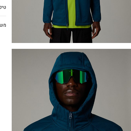
טיפ
משל