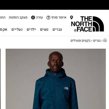
איתור סניף
עזרה
מעקב הזמנות
התח
גברים
נשים
ילדים
נעליים
אקסס
»
גברים
»
ג'קטים ומעילים