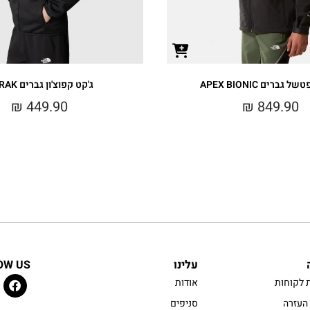
 גברים APEX BIONIC
ג'קט קפוצ'ון גברים MERAK
₪
449.90
₪
849.90
עלינו
OW US
 לקוחות
אודות
העזרה
סניפים