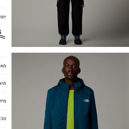
יתרו
מאפ
תיא
מיד
טכנו