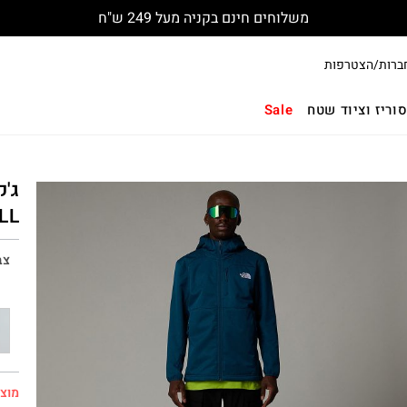
משלוחים חינם בקניה מעל 249 ש"ח
ברות/הצטרפות
וריז וציוד שטח
Sale
LL
צב
מוצר