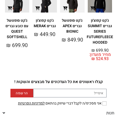
ג'קט קפוצ'ון
ג'קט סופטשל
ג'קט קפוצ'ון
ג'קט סופטשל
גברים SUMMIT
גברים APEX
גברים MERAK
עם כובע גברים
ע
QUEST
BIONIC
SERIES
₪
449.90
SOFTSHELL
FUTUREFLEECE
₪
849.90
HOODED
0
₪
699.90
₪
699.90
מחיר מועדון:
₪
524.93
קבלו ראשונים את כל העדכונים על מבצעים והשקות !
הרשמה
אני מסכימ/ה לקבל דברי שיווק בהתאם
למדיניות הפרטיות
חנות