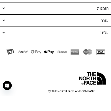
הזמנות
עזרה
עלינו
Ⓒ THE NORTH FACE, A VF COMPANY
haty
shop-shop
©️ powered by