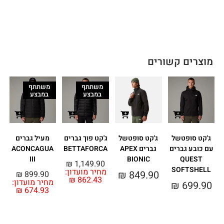
מוצרים קשורים
משתתף
משתתף
במבצע
במבצע
ג'קט סופטשל
ג'קט סופטשל
ג'קט פוך גברים
מעיל גברים
עם כובע גברים
גברים APEX
BETTAFORCA
ACONCAGUA
III
BIONIC
QUEST
₪
1,149.90
SOFTSHELL
מחיר מועדון:
0
₪
849.90
₪
899.90
₪
862.43
מחיר מועדון:
₪
699.90
₪
674.93