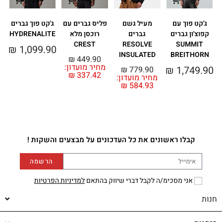
ג'קט פוך עם
מעיל גשם
פליס גברים עם
ג'קט פוך גברים
קפוצ'ון גברים
גברים
רוכסן מלא
HYDRENALITE
A
CREST
RESOLVE
SUMMIT
₪
1,099.90
INSULATED
BREITHORN
₪
449.90
מחיר מועדון:
מ
₪
1,749.90
₪
779.90
₪
337.42
מחיר מועדון:
₪
584.93
קבלו ראשונים את כל העדכונים על מבצעים והשקות !
הרשמה
אני מסכימ/ה לקבל דברי שיווק בהתאם
למדיניות הפרטיות
חנות