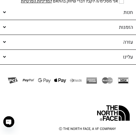
אני מסכימ/ה לקבל דברי שיווק בהתאם
למדיניות הפרטיות
חנות
הזמנות
עזרה
עלינו
Ⓒ THE NORTH FACE, A VF COMPANY
haty