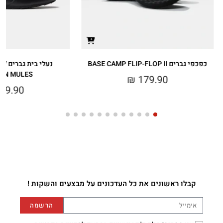
כפכפי גברים BASE CAMP FLIP-FLOP II
נעלי
ON MULES
₪
179.90
29.90
קבלו ראשונים את כל העדכונים על מבצעים והשקות !
הרשמה