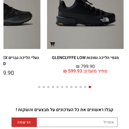
מגפי הליכה נמוכות GLENCLYFFE LOW
נעלי הל
MID
₪
799.90
מחיר מועדון:
599.93
₪
49.90
קבלו ראשונים את כל העדכונים על מבצעים והשקות !
הרשמה