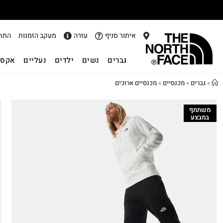
איתור סניף
עזרה
מעקב הזמנות
התח
גברים
נשים
ילדים
נעליים
אקסס
»
גברים
»
מכנסיים
»
מכנסיים ארוכים
משתתף
במבצע