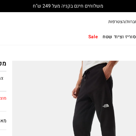
משלוחים חינם בקניה מעל 249 ש"ח
ברות/הצטרפות
וריז וציוד שטח
Sale
מכנ
צב
מוצר
מאפ