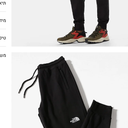
תיא
מיד
טיפ
משל