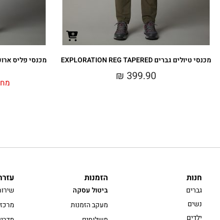
מכנסי טיולים גברים EXPLORATION REG TAPERED
מכנסי פליס ארוכים גברים CS
₪
399.90
מחי
חנות
הזמנות
עזרה
גברים
ביטול עסקה
שירות
נשים
מעקב הזמנות
מרכז 
ילדים
משלוחים
מדריך