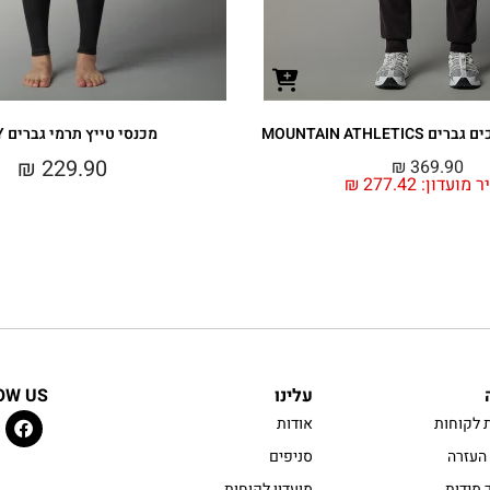
MOUNTAIN ATHLETI
מכנסי טייץ תרמי גברים EASY
₪
229.90
₪
369.90
ר מועדון:
277.42
₪
עלינו
OW US
 לקוחות
אודות
העזרה
סניפים
 מידות
מועדון לקוחות