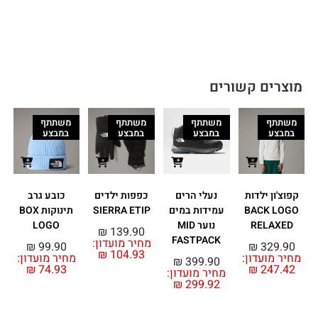
מוצרים קשורים
משתתף
משתתף
משתתף
משתתף
במבצע
במבצע
במבצע
במבצע
קפוצ'ון ילדות
נעלי הרים
כפפות ילדים
כובע גרב
BACK LOGO
עמידות במים
SIERRA ETIP
תינוקות BOX
RELAXED
נוער MID
LOGO
₪
139.90
FASTPACK
מחיר מועדון:
מ
₪
99.90
₪
329.90
₪
104.93
מחיר מועדון:
מחיר מועדון:
₪
399.90
₪
74.93
₪
247.42
מחיר מועדון:
₪
299.92