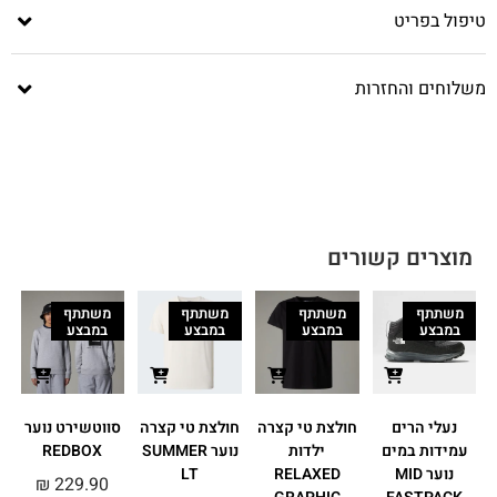
טיפול בפריט
משלוחים והחזרות
מוצרים קשורים
משתתף
משתתף
משתתף
משתתף
במבצע
במבצע
במבצע
במבצע
נעלי הרים
חולצת טי קצרה
חולצת טי קצרה
סווטשירט נוער
עמידות במים
ילדות
נוער SUMMER
REDBOX
נוער MID
RELAXED
LT
₪
229.90