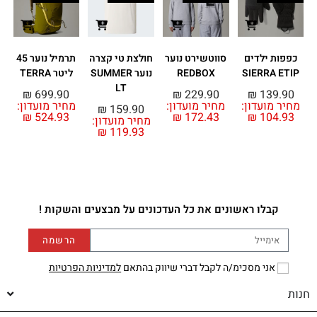
כפפות ילדים
סווטשירט נוער
חולצת טי קצרה
תרמיל נוער 45
SIERRA ETIP
REDBOX
נוער SUMMER
ליטר TERRA
LT
₪
699.90
₪
229.90
₪
139.90
מחיר מועדון:
מחיר מועדון:
מחיר מועדון:
₪
159.90
₪
524.93
₪
172.43
₪
104.93
מחיר מועדון:
₪
119.93
מ
קבלו ראשונים את כל העדכונים על מבצעים והשקות !
הרשמה
אני מסכימ/ה לקבל דברי שיווק בהתאם
למדיניות הפרטיות
חנות