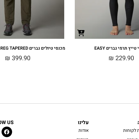
טייץ תרמי גברים EASY
מכנסי טיולים גברים EXPLORATION REG TAPERED
₪
399.90
₪
229.90
עלינו
OW US
 לקוחות
אודות