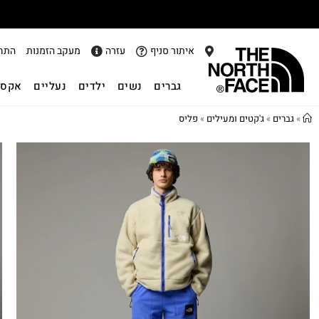
איתור סניף
עזרה
מעקב הזמנות
התח
גברים
נשים
ילדים
נעליים
אקסס
»
גברים
»
ג'קטים ומעילים
»
פליס