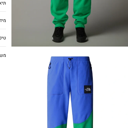
תיא
מיד
טיפ
משל