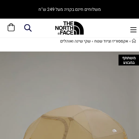
משלוחים חינם בקניה מעל 249 ש"ח
»
אקססוריז וציוד שטח
»
שקי שינה ואוהלים
משתתף
במבצע