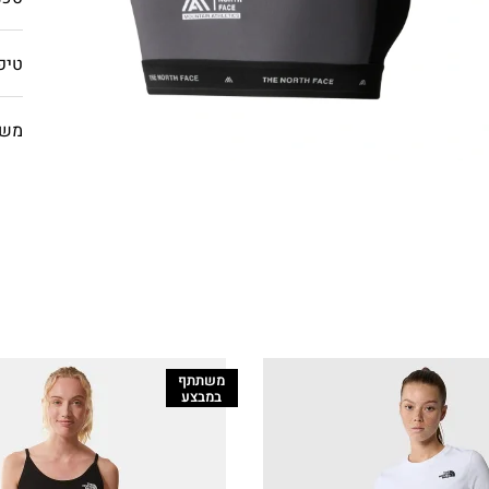
טיפ
משל
משתתף
במבצע