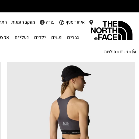
איתור סניף
עזרה
מעקב הזמנות
התח
גברים
נשים
ילדים
נעליים
אקסס
»
נשים
»
חולצות