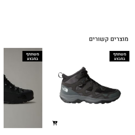
מוצרים קשורים
משתתף
משתתף
במבצע
במבצע