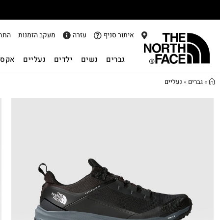
אתר
איתור סניף
עזרה
מעקב הזמנות
התח
גברים
נשים
ילדים
נעליים
אקסס
»
גברים
»
נעליים