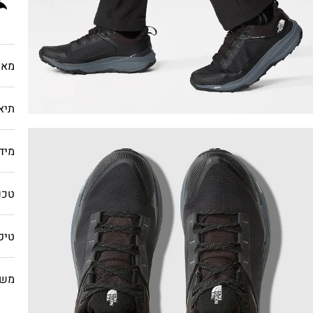
מאפ
תיא
מיד
טכנו
טיפ
משל