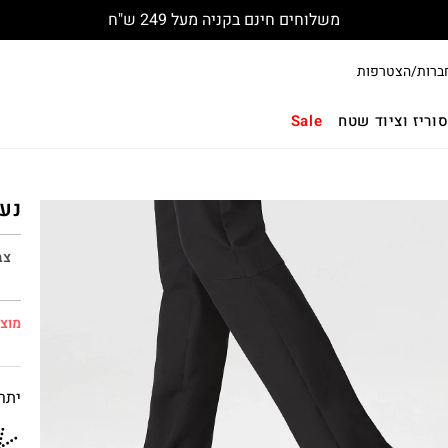
משלוחים חינם בקניה מעל 249 ש"ח
ברות/הצטרפות
וריז וציוד שטח
Sale
נעלי 
צב
מוצר
יתרו