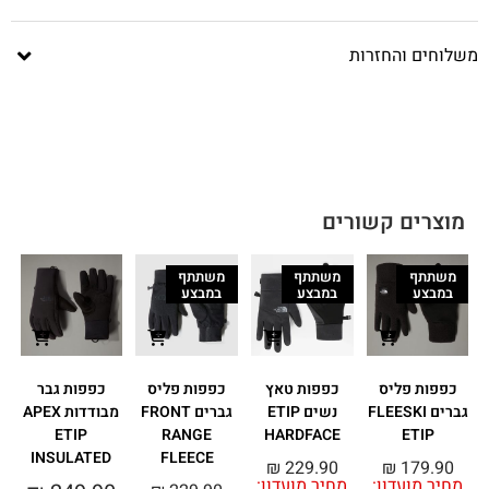
משלוחים והחזרות
מוצרים קשורים
משתתף
משתתף
משתתף
במבצע
במבצע
במבצע
כפפות פליס
כפפות טאץ
כפפות פליס
כפפות גבר
גברים FLEESKI
נשים ETIP
גברים FRONT
מבודדות APEX
ETIP
RANGE
HARDFACE
ETIP
INSULATED
FLEECE
₪
229.90
₪
179.90
מחיר מועדון:
מחיר מועדון: