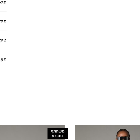
תיא
מיד
טיפ
משל
משתתף
במבצע