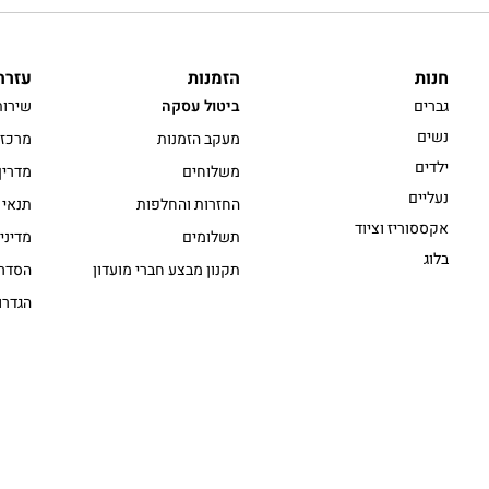
חנות
הזמנות
עזרה
גברים
ביטול עסקה
שירות
נשים
מעקב הזמנות
מרכז 
ילדים
משלוחים
מדריך
נעליים
החזרות והחלפות
תנאי 
אקססוריז וציוד
תשלומים
מדיני
בלוג
תקנון מבצע חברי מועדון
הסדרי
הגדרו