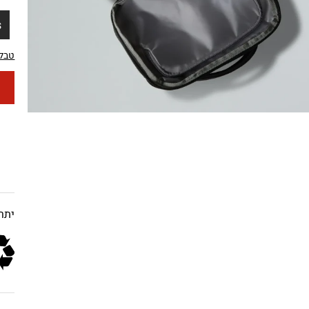
S
טבלת
יתרו