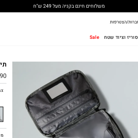
משלוחים חינם בקניה מעל 249 ש"ח
ברות/הצטרפות
וריז וציוד שטח
Sale
תיק כל
90
צב
מי