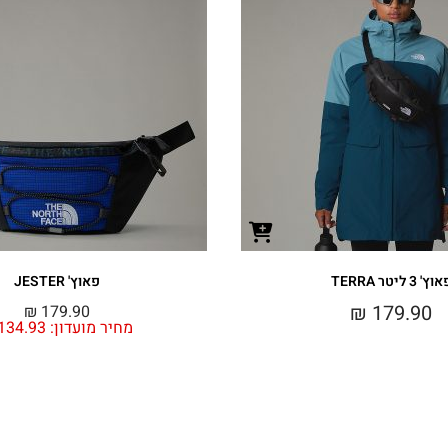
וץ' 3 ליטר TERRA
פאוץ' JESTER
₪
179.90
₪
179.90
מחיר מועדון:
134.93