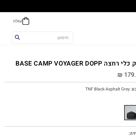
הח
י רחצה BASE CAMP VOYAGER DOPP
₪
179.
ע
:
TNF Black-Asphalt Grey
דה