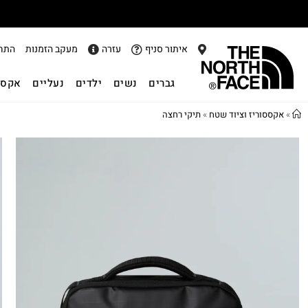
איתור סניף
עזרה
מעקב הזמנות
התח
גברים
נשים
ילדים
נעליים
אקסס
»
אקססוריז וציוד שטח
»
תיקי רחצה