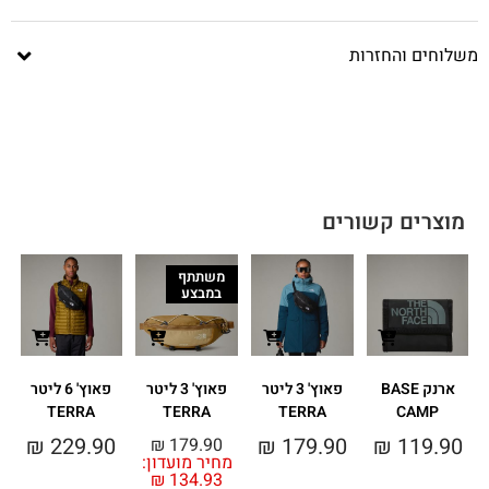
משלוחים והחזרות
מוצרים קשורים
משתתף
במבצע
ארנק BASE
פאוץ' 3 ליטר
פאוץ' 3 ליטר
פאוץ' 6 ליטר
פ
TERRA
TERRA
TERRA
CAMP
מ
₪
229.90
₪
179.90
₪
119.90
₪
179.90
מחיר מועדון:
₪
134.93