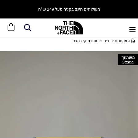
משלוחים חינם בקניה מעל 249 ש"ח
»
אקססוריז וציוד שטח
»
תיקי רחצה
משתתף
במבצע