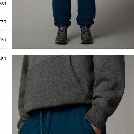
תיא
מיד
טיפ
משל