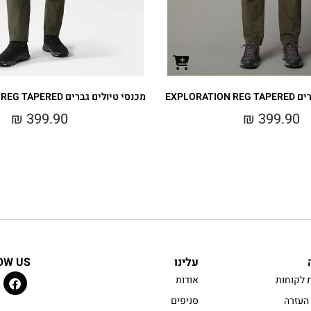
EXPLORAT
מכנסי טיולים גברים EXPLORATION REG TAPERED
₪
399.90
₪
399.90
עלינו
OW US
 לקוחות
אודות
העזרה
סניפים