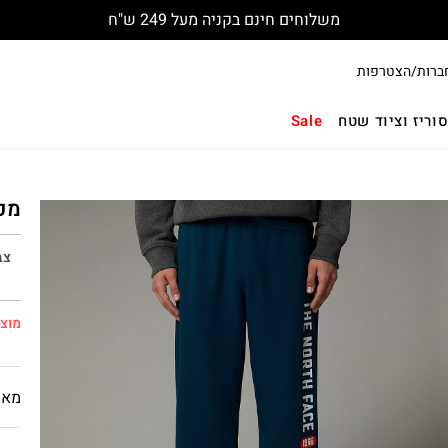
משלוחים חינם בקניה מעל 249 ש"ח
ברות/הצטרפות
וריז וציוד שטח
Sale
מכנ
צב
מוצר
מאפ