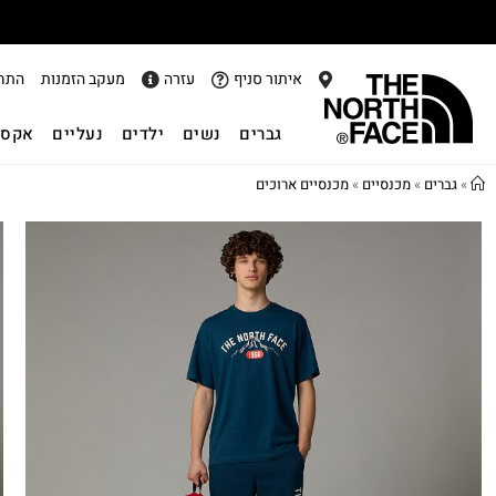
איתור סניף
עזרה
מעקב הזמנות
התח
גברים
נשים
ילדים
נעליים
אקסס
»
גברים
»
מכנסיים
»
מכנסיים ארוכים