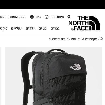
איתור סניף
עזרה
מעקב הזמנות
התח
גברים
נשים
ילדים
נעליים
אקסס
»
אקססוריז וציוד שטח
»
תיקים ותרמילים