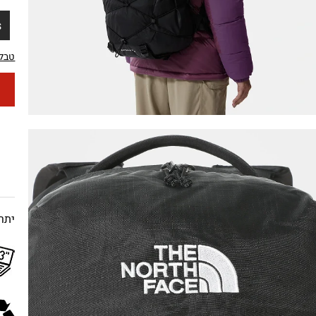
S
טבלת
יתרו