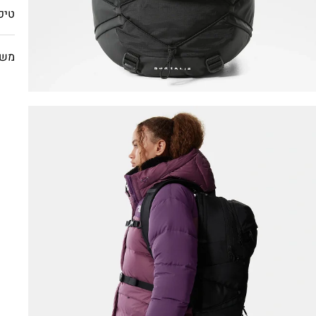
טיפ
משל