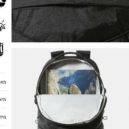
מאפ
תיא
מיד