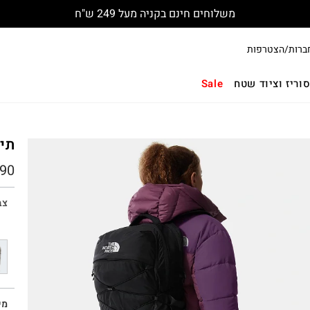
משלוחים חינם בקניה מעל 249 ש"ח
ברות/הצטרפות
וריז וציוד שטח
Sale
תיק גב 8
90
צב
מי