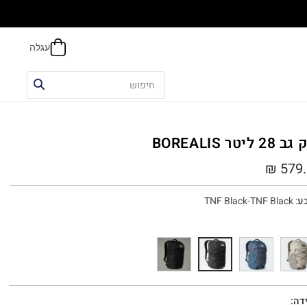
הח
2 ליטר BOREALIS
₪
579.
ע
:
TNF Black-TNF Black
דה