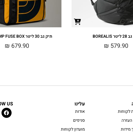
ר BOREALIS
תיק גב 30 ליטר BASE CAMP FUSE BOX
₪
679.90
₪
579.90
עלינו
OW US
 לקוחות
אודות
העזרה
סניפים
 מידות
מועדון לקוחות