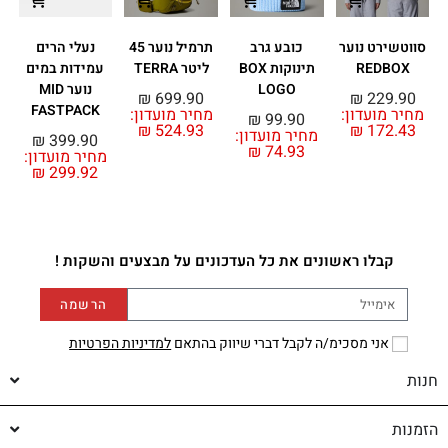
סווטשירט נוער
כובע גרב
תרמיל נוער 45
נעלי הרים
ח
REDBOX
תינוקות BOX
ליטר TERRA
עמידות במים
LOGO
נוער MID
₪
699.90
₪
229.90
FASTPACK
מחיר מועדון:
מחיר מועדון:
₪
99.90
₪
524.93
₪
172.43
מחיר מועדון:
מ
₪
399.90
₪
74.93
מחיר מועדון:
₪
299.92
קבלו ראשונים את כל העדכונים על מבצעים והשקות !
הרשמה
אני מסכימ/ה לקבל דברי שיווק בהתאם
למדיניות הפרטיות
חנות
הזמנות