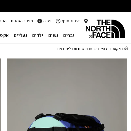
איתור סניף
עזרה
מעקב הזמנות
התח
גברים
נשים
ילדים
נעליים
אקסס
»
אקססוריז וציוד שטח
»
מזוודות וצ'ימידנים