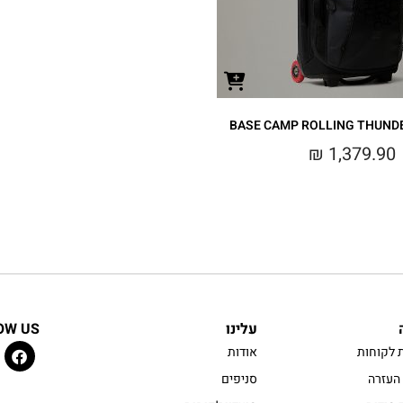
₪
1,379.90
עלינו
OW US
 לקוחות
אודות
העזרה
סניפים