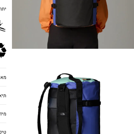
יתרו
מאפ
תיא
מיד
טיפ