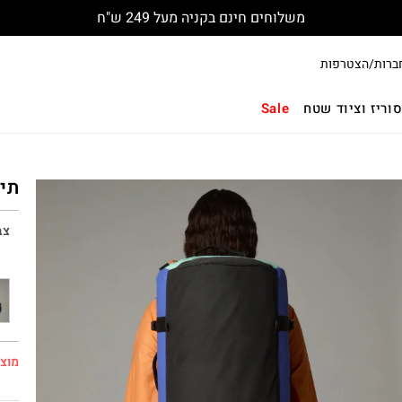
משלוחים חינם בקניה מעל 249 ש"ח
ברות/הצטרפות
וריז וציוד שטח
Sale
תיק נס
צב
מוצר