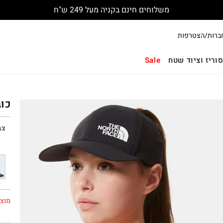
משלוחים חינם בקניה מעל 249 ש"ח
ברות/הצטרפות
וריז וציוד שטח
Sale
כובע N
צב
מוצר