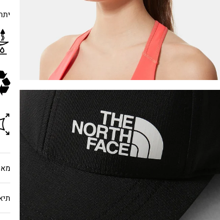
יתרו
מאפ
תיא