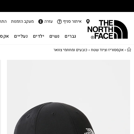
איתור סניף
עזרה
מעקב הזמנות
התח
גברים
נשים
ילדים
נעליים
אקסס
»
אקססוריז וציוד שטח
»
כובעים ומחחמי צוואר