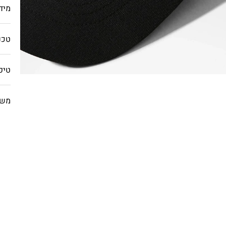
מיד
טכנו
טיפ
משל