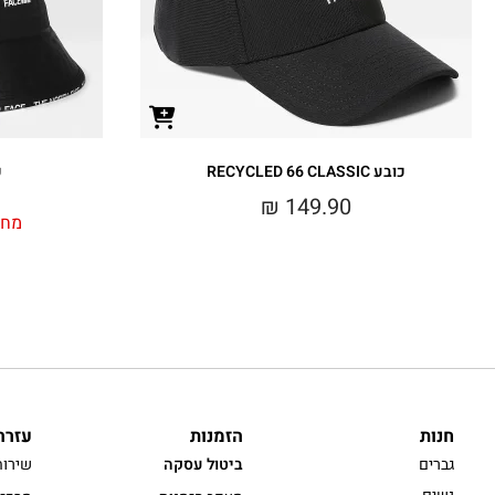
כובע RECYCLED 66 CLASSIC
כ
₪
149.90
מחי
חנות
הזמנות
עזרה
גברים
ביטול עסקה
שירות