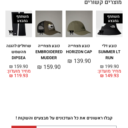
מוצרים קשורים
משתתף
משתתף
במבצע
במבצע
כובע דלי
כובע מצחייה
כובע מצחייה
שרוולים להגנה
SUMMER LT
HORIZON CAP
EMBROIDERED
מהשמש
DIPSEA
MUDDER
RUN
₪
139.90
₪
159.90
₪
159.90
₪
199.90
מחיר מועדון:
מחיר מועדון:
מ
₪
119.93
₪
149.93
קבלו ראשונים את כל העדכונים על מבצעים והשקות !