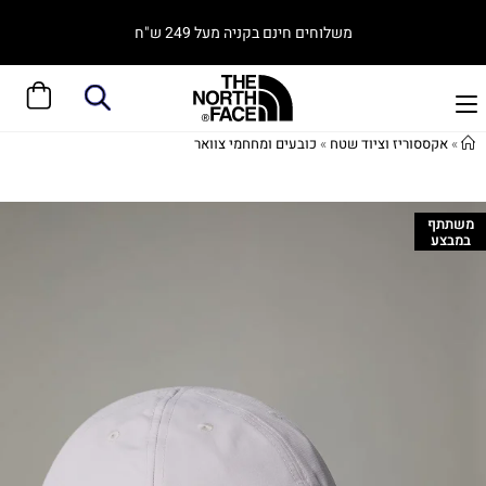
משלוחים חינם בקניה מעל 249 ש"ח
»
אקססוריז וציוד שטח
»
כובעים ומחחמי צוואר
משתתף
במבצע