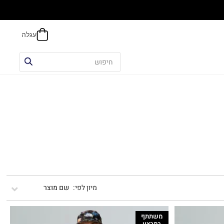
הח
שם מוצר
משתתף
במבצע