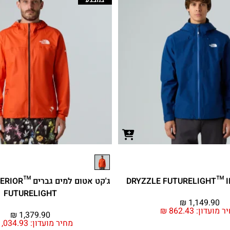
ג'קט אטום למ
FUTURELIGHT
₪
1,149.90
ר מועדון:
862.43
₪
₪
1,379.90
מחיר מועדון:
,034.93