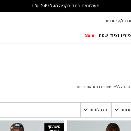
משלוחים חינם בקניה מעל 249 ש"ח
ברות/הצטרפות
וריז וציוד שטח
Sale
והגנה ללא פשרות במזג אוויר רטוב
תרונות
טכנולוגיות
משתתף
במבצע