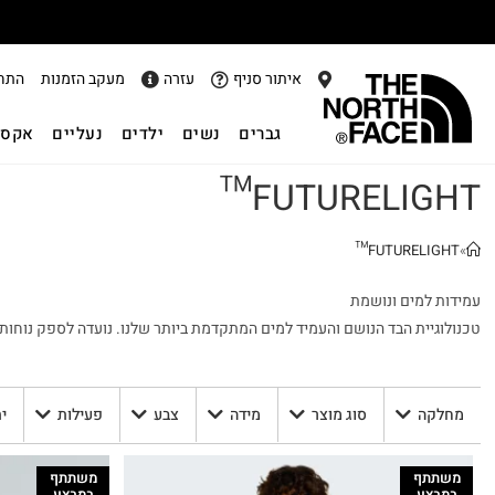
אתר
איתור סניף
עזרה
מעקב הזמנות
התח
גברים
נשים
ילדים
נעליים
אקסס
FUTURELIGHT™
FUTURELIGHT™
»
עמידות למים ונושמת
טכנולוגיית הבד הנושם והעמיד למים המתקדמת ביותר שלנו. נועדה לספק נוחות 
מחלקה
סוג מוצר
מידה
צבע
פעילות
י
משתתף
משתתף
במבצע
במבצע