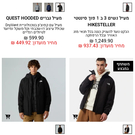
מעיל נשים 3 ב 1 פוך סינטטי
מעיל גברים QUEST HOODED
HIKESTELLER
מעיל עם קפוצ'ון בטכנולוגיית DryVent
שכולל עיצוב דו-שכבתי וקל-משקל ומיועד
הג'קט נועד להעניק הגנה בכל תנאי מזג
לטיולים רגליים
האוויר ובכל הרפתקה
₪
599.90
₪
1,249.90
מחיר מועדון:
449.92
₪
מחיר מועדון:
937.43
₪
משתתף
במבצע