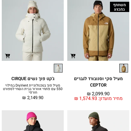
משתתף
במבצע
מעיל סקי וסנובורד לגברים
ג'קט פוך נשים CIRQUE
CEPTOR
מעיל פוך בטכנולוגיית DryVent במילוי
550 עם פתחי אוורור בבית השחי לספורט
חורפי
₪
2,099.90
₪
2,149.90
מחיר מועדון:
1,574.93
₪