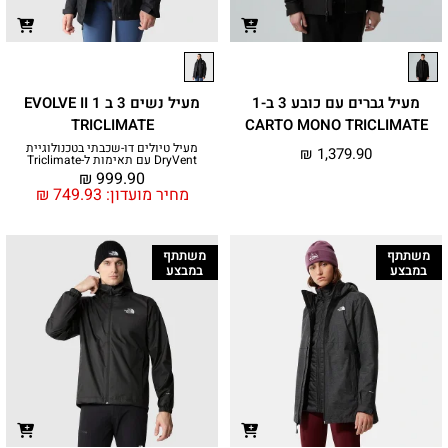
מעיל גברים עם כובע 3 ב-1
מעיל נשים 3 ב 1 EVOLVE II
TRICLIMATE
CARTO MONO TRICLIMATE
מעיל טיולים דו-שכבתי בטכנולוגיית
₪
1,379.90
DryVent עם תאימות ל-Triclimate
₪
999.90
מחיר מועדון:
749.93
₪
משתתף
משתתף
במבצע
במבצע