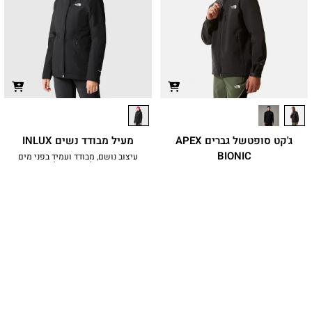
ג'קט סופטשל גברים APEX
מעיל מבודד נשים INLUX
BIONIC
עיצוב נושם, מבודד ועמיד בפני מים
שממשיך לחמם אפילו בגשם
כל כך אטום לרוח, שלא תשים לב שיש
₪
1,199.90
סערה כשתלבש אותו
₪
849.90
משתתף
במבצע