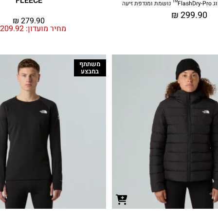
FLEECE
ת זיעה
₪
299.90
₪
279.90
מחיר מועדון:
209.92
משתתף
במבצע