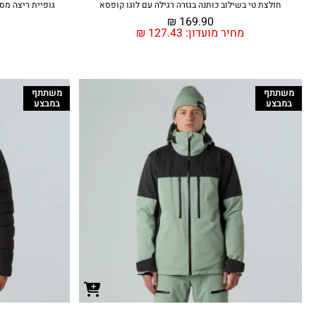
חולצת טי בשילוב כותנה בגזרה רגילה עם לוגו קופסא
גופיית ריצה מסוג FlashDry-Pro™ נושמת ומנדפ
₪
169.90
מחיר מועדון:
127.43
₪
משתתף
משתתף
במבצע
במבצע