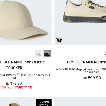
CLYFFE TRA
כובע מצחייה RANGE
TRUCKER
נעלי ספורט Cordura® עמידים עם VIBRAM® Megagrip ולשון
רשת נושמת
כובע ריצה מסוג FlashDry™ 
₪
599.90
אור
₪
179.90
מחיר מועדון:
134.93
משתתף
במבצע