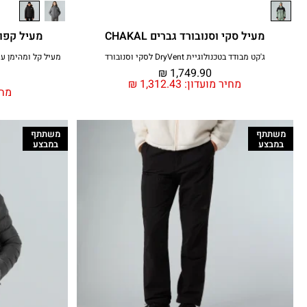
מעיל סקי וסנובורד גברים CHAKAL
מעיל קפוצ'ון נשי
ג'קט מבודד בטכנולוגיית DryVent לסקי וסנובורד
₪
1,749.90
מחיר מועדון:
1,312.43
₪
מחי
משתתף
משתתף
במבצע
במבצע