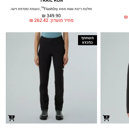
TRAIL RUN
חולצת ריצת שטח מסוג FlashDry™, נושמת ומנדפת זיעה
₪
349.90
₪
מחיר מועדון:
262.42
₪
משתתף
במבצע