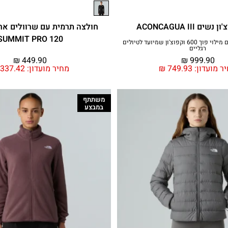
ם ACONCAGUA III
חולצה תרמית עם שרוולים ארו
SUMMIT PRO 120
מעיל קל ומהימן עם מילוי פוך 600 וקפוצ'ון שמיועד לטיולים
רגליים
₪
449.90
₪
999.90
ר מועדון:
749.93
₪
מחיר מועדון:
337.42
משתתף
במבצע