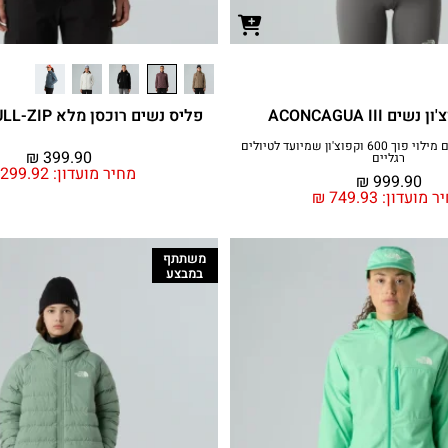
ם ACONCAGUA III
פליס נשים רוכסן מלא GLACIER FULL-ZIP
מעיל קל ומהימן עם מילוי פוך 600 וקפוצ'ון שמיועד לטיולים
₪
399.90
רגליים
מחיר מועדון:
299.92
₪
999.90
ר מועדון:
749.93
₪
משתתף
במבצע