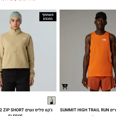
משתתף
במבצע
SUMMIT H
ג'קט פליס נשים HORT