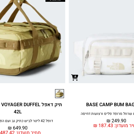
תיק דאפל AGER DUFFEL
42L
 שרוול מרופד פליס ורצועות דחיסה
₪
249.90
דופל 42 ליטר לביש כתיק גב ועם הפרדה נשלפת
ר מועדון:
187.43
₪
₪
649.90
מחיר מועדון:
487.42