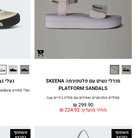
סנדלי נשים עם פלטפורמה SKEENA
נעלי גברים INERS
PLATFORM SANDALS
סנדלים מתכווננים ואחיזים עם סוליה ביניים עבה
₪
299.90
מחיר מועדון:
224.92
₪
משתתף
משתתף
במבצע
במבצע