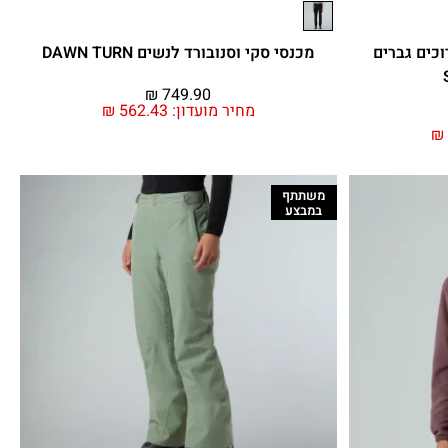
כים גברים
מכנסי סקי וסנובורד לנשים DAWN TURN
₪
749.90
מחיר מועדון:
562.43
₪
₪
משתתף
במבצע