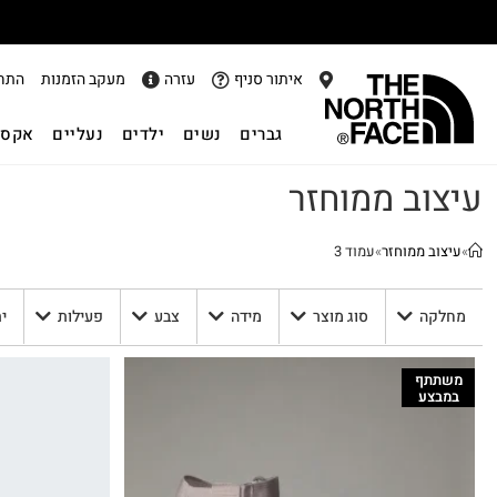
איתור סניף
עזרה
מעקב הזמנות
התח
גברים
נשים
ילדים
נעליים
אקסס
עיצוב ממוחזר
»
עיצוב ממוחזר
»
עמוד 3
מחלקה
סוג מוצר
מידה
צבע
פעילות
י
משתתף
במבצע