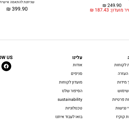
שניתנת להתאמה אישית
₪
249.90
₪
399.90
ר מועדון:
187.43
₪
עלינו
OW US
 לקוחות
אודות
העזרה
סניפים
 מידות
מועדון לקוחות
שימוש
הסיפור שלנו
ות פרטיות
sustainability
 נגישות
טכנולוגיות
ת קוקיז
בואו לעבוד איתנו