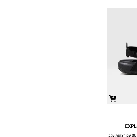
סנדלים מרופדים בטכנולוגיית SURFACE CTRL עם רצועת עקב