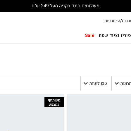
משלוחים חינם בקניה מעל 249 ש"ח
ברות/הצטרפות
וריז וציוד שטח
Sale
תרונות
טכנולוגיות
משתתף
במבצע