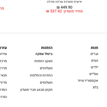
אישית ומערכת שריכה מהירה
₪
449.90
מחי
מחיר מועדון:
337.42
₪
חנות
הזמנות
עזרה
גברים
ביטול עסקה
שירות
נשים
מעקב הזמנות
מרכז 
ילדים
משלוחים
מדריך
נעליים
החזרות והחלפות
תנאי 
אקססוריז וציוד
תשלומים
מדיני
בלוג
תקנון מבצע חברי מועדון
הסדרי
הגדרו