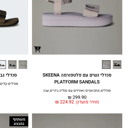
סנדלי נשים עם פלטפורמה SKEENA
סנדלי גברים NDALS II
PLATFORM SANDALS
סנדלים קלים,
סנדלים מתכווננים ואחיזים עם סוליה ביניים עבה
₪
299.90
מחיר מועדון:
224.92
₪
משתתף
במבצע