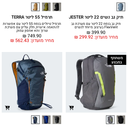
תיק גב נשים 22 ליטר JESTER
תרמיל 55 ליטר TERRA
תיק גב בנפח 22 ליטר עם מערכת גב
תרמיל טיולים בנפח 55 ליטר עם אפשרות
FlexVent בעיצוב מיוחד לנשים
להתאמה אישית, חלק עליון עם משיכת
שרוך ותא אחסון עמוק
₪
399.90
₪
749.90
מחיר מועדון:
299.92
₪
מחיר מועדון:
562.43
₪
משתתף
במבצע