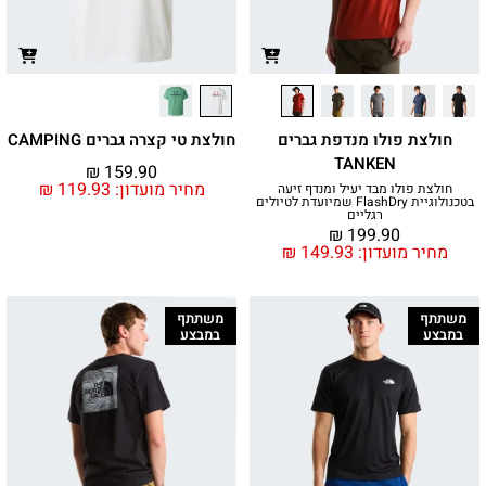
חולצת פולו מנדפת גברים
חולצת טי קצרה גברים CAMPING
TANKEN
₪
159.90
מחיר מועדון:
119.93
₪
חולצת פולו מבד יעיל ומנדף זיעה
בטכנולוגיית FlashDry שמיועדת לטיולים
רגליים
₪
199.90
מחיר מועדון:
149.93
₪
משתתף
משתתף
במבצע
במבצע