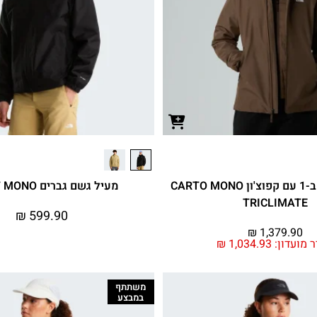
מעיל נשים 3 ב-1 עם קפוצ'ון CARTO MONO
מעיל גשם גברים QUEST MONO
TRICLIMATE
₪
599.90
₪
1,379.90
 מועדון:
1,034.93
₪
משתתף
במבצע