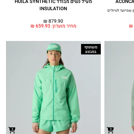
מעיל נשים מבודד HUILA SYNTHETIC
INSULATION
 מילוי פוך 600 וקפוצ'ון שמיועד לטיולים
₪
879.90
₪
מחיר מועדון:
659.93
₪
משתתף
במבצע