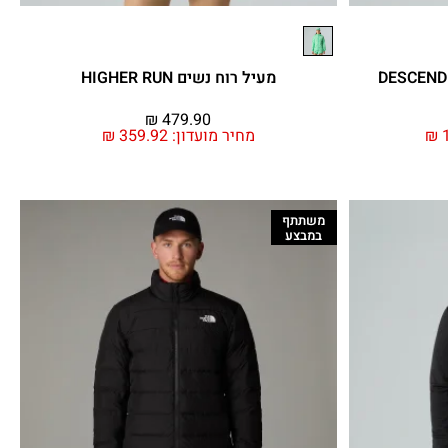
מעיל רוח נשים HIGHER RUN
₪
479.90
1
₪
מחיר מועדון:
359.92
₪
משתתף
במבצע