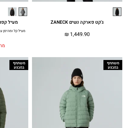
ג'קט פארקה נשים ZANECK
מעיל קפוצ'ון נשי
₪
1,449.90
מחי
משתתף
משתתף
במבצע
במבצע