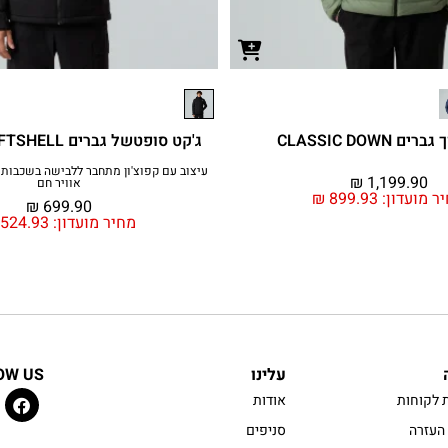
 CLASSIC DOWN
ג'קט סופטשל גברים DIABLO SOFTSHELL
עיצוב עם קפוצ'ון מתחבר ללבישה בשכבות 
₪
1,199.90
אוויר חם
ר מועדון:
899.93
₪
₪
699.90
מחיר מועדון:
524.93
עלינו
OW US
 לקוחות
אודות
העזרה
סניפים