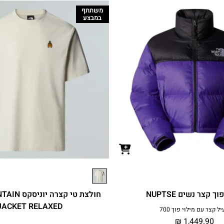
משתתף
במבצע
ך קצר נשים NUPTSE
חולצת טי קצר
JACKET RELAXED
ל קצר עם מילוי פוך 700
₪
1,449.90