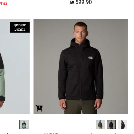
₪
599.90
מחיר
משתתף
במבצע