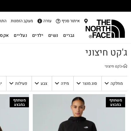
איתור סניף
עזרה
מעקב הזמנות
התח
גברים
נשים
ילדים
נעליים
אקסס
ג'קט חיצוני
»
ג'קט חיצוני
מחלקה
סוג מוצר
מידה
צבע
פעילות
י
משתתף
משתתף
במבצע
במבצע