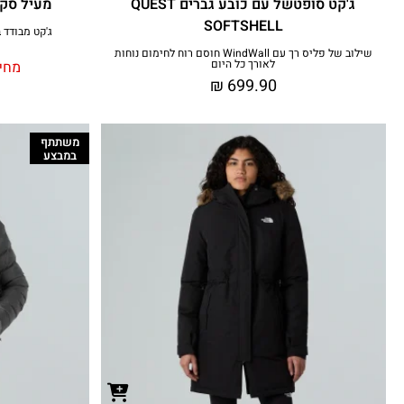
ג'קט סופטשל עם כובע גברים QUEST
מעיל סקי וס
SOFTSHELL
ג'קט מבודד בטכנולוגיית
שילוב של פליס רך עם WindWall חוסם רוח לחימום נוחות
לאורך כל היום
מחיר
₪
699.90
משתתף
במבצע