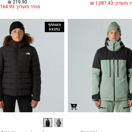
₪
219.90
 מועדון:
1,087.43
₪
מחיר מועדון:
164.93
משתתף
במבצע