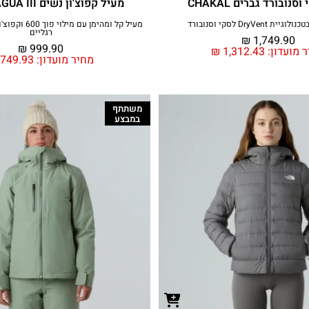
נובורד גברים CHAKAL
מעיל קפוצ'ון נשים ACONCAGUA III
 DryVent לסקי וסנובורד
מעיל קל ומהימן עם
רגליים
₪
1,749.90
₪
999.90
 מועדון:
1,312.43
₪
מחיר מועדון:
749.93
משתתף
במבצע