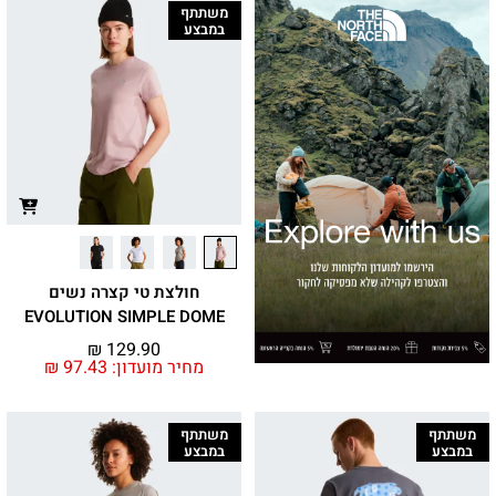
משתתף
במבצע
חולצת טי קצרה נשים
EVOLUTION SIMPLE DOME
₪
129.90
מחיר מועדון:
97.43
₪
משתתף
משתתף
במבצע
במבצע