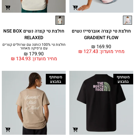
חולצת טי קצרה אוברסייז נשים
חולצת טי קצרה נשים NSE BOX
RELAXED
GRADIENT FLOW
חולצת טי 100% כותנה עם שרוולים קצרים
₪
169.90
עם גרפיקה מאחור
מחיר מועדון:
127.43
₪
₪
179.90
מחיר מועדון:
134.93
₪
משתתף
משתתף
במבצע
במבצע