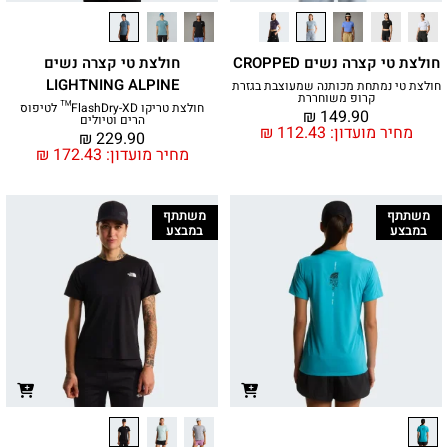
חולצת טי קצרה נשים CROPPED
חולצת טי קצרה נשים
LIGHTNING ALPINE
חולצת טי נמתחת מכותנה שמעוצבת בגזרת
קרופ משוחררת
חולצת טריקו FlashDry-XD™ לטיפוס
₪
149.90
הרים וטיולים
מחיר מועדון:
112.43
₪
₪
229.90
מחיר מועדון:
172.43
₪
משתתף
משתתף
במבצע
במבצע