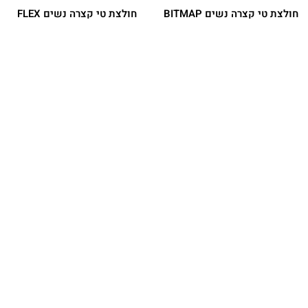
חולצת טי קצרה נשים BITMAP
חולצת טי קצרה נשים FLEX
LOGO
₪
159.90
מחיר מועדון:
119.93
₪
₪
179.90
מחיר מועדון:
134.93
₪
משתתף
משתתף
במבצע
במבצע
חולצת טי קצרה גברים 1966
חולצת טי קצרה נשים
EVOLUTION SIMPLE DOME
MOTION