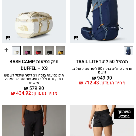
תרמיל 50 ליטר TRAIL LITE
תיק נסיעות BASE CAMP
DUFFEL – XS
תרמיל טיולים בנפח 50 ליטר עם פאנל גב
נושם
תיק נסיעות בנפח 31 ליטר שיכול לשמש
₪
949.90
כתיק גב וכולל רצועה שניתנת להתאמה
מחיר מועדון:
712.43
₪
אישית
₪
579.90
מחיר מועדון:
434.92
₪
משתתף
במבצע