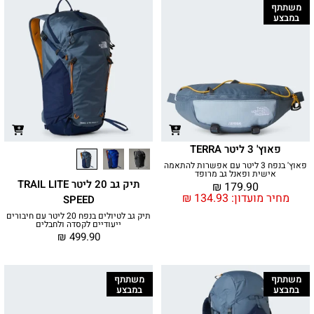
משתתף
במבצע
פאוץ' 3 ליטר TERRA
פאוץ' בנפח 3 ליטר עם אפשרות להתאמה
אישית ופאנל גב מרופד
תיק גב 20 ליטר TRAIL LITE
₪
179.90
מחיר מועדון:
134.93
₪
SPEED
תיק גב לטיולים בנפח 20 ליטר עם חיבורים
ייעודיים לקסדה ולחבלים
₪
499.90
משתתף
משתתף
במבצע
במבצע