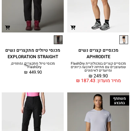
מכנסיים קצרים נשים
מכנסי טיולים מתקצרים נשים
EXPLORATION STRAIGHT
APHRODITE
מכנסיים קצרים בטכנולוגיית FlashDry
מכנסי טיול מתקצרים, נמתחים,
שמעוצבים עם מתיחה לארבעה כיוונים
FlashDry™
ומיועדים לאימונים
₪
449.90
₪
249.90
מחיר מועדון:
187.43
₪
משתתף
במבצע