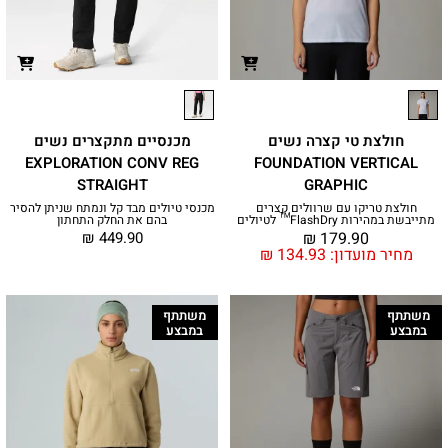
חולצת טי קצרה נשים
מכנסיים מתקצרים נשים
EXPLORATION CONV REG
FOUNDATION VERTICAL
STRAIGHT
GRAPHIC
חולצת טריקו עם שרוולים קצרים
מכנסי טיולים מבד קל ונמתח שניתן להסיר
מתייבשת במהירות FlashDry™ לטיולים
בהם את החלק התחתון
₪
449.90
₪
179.90
מחיר מועדון:
134.93
₪
משתתף
משתתף
במבצע
במבצע