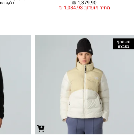
₪
1,379.90
בג'קט מח
מחיר מועדון:
1,034.93
₪
משתתף
במבצע