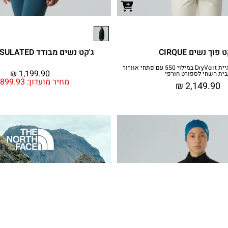
 פוך נשים CIRQUE
ג'קט נשים מבודד INLUX INSULATED
מעיל פוך בטכנולוגיית DryVent במילוי 550 עם פתחי אוורור
₪
1,199.90
בית השחי לספורט חורפי
מחיר מועדון:
899.93
₪
2,149.90