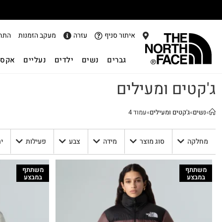
אתר
איתור סניף
עזרה
מעקב הזמנות
התח
גברים
נשים
ילדים
נעליים
אקסס
ג'קטים ומעילים
»
נשים
»
ג'קטים ומעילים
»
עמוד 4
מחלקה
סוג מוצר
מידה
צבע
פעילות
י
משתתף
משתתף
במבצע
במבצע