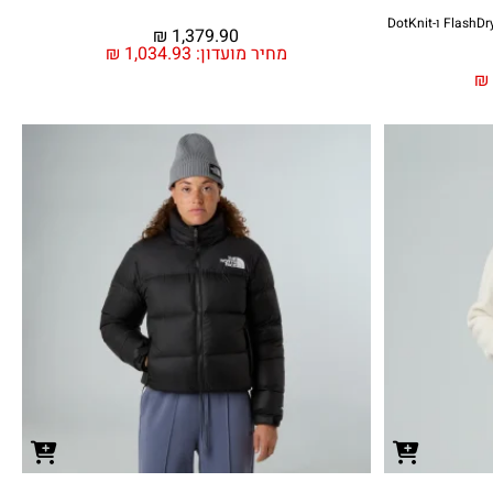
ג'קט טיולים עם קפוצ'ון עם טכנולוגיות FlashDry-Pro ו-DotKnit
₪
1,379.90
מחיר מועדון:
1,034.93
₪
₪