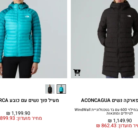
ה נשים ACONCAGUA
מעיל פוך נשים עם כובע BETTAFORCA
מעיל פוך פארקה במילוי 600 עם בד בטכנולוגיית WindWall
₪
1,199.90
לטיולים ומחנאות
מחיר מועדון:
899.93
₪
1,149.90
ר מועדון:
862.43
₪