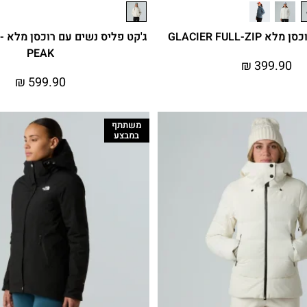
GLACIER FULL-ZI
ג'ק
PEAK
₪
399.90
₪
599.90
משתתף
במבצע