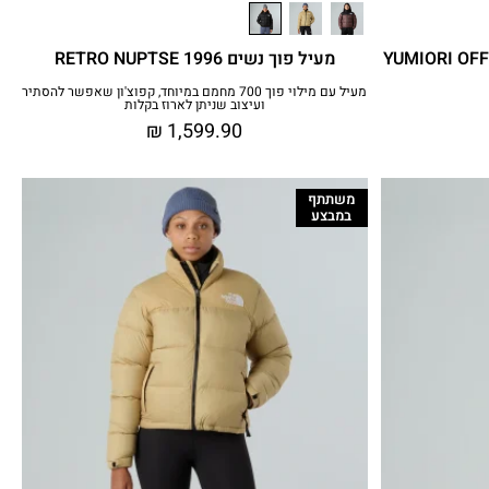
ט פליס נשים עם רוכסן מלא YUMIORI OFF-
מעיל פוך נשים 1996 RETRO NUPTSE
מעיל עם מילוי פוך 700 מחמם במיוחד, קפוצ'ון שאפשר להסתיר
ועיצוב שניתן לארוז בקלות
₪
1,599.90
משתתף
במבצע