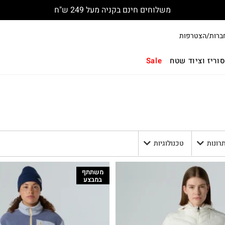
משלוחים חינם בקניה מעל 249 ש"ח
ברות/הצטרפות
וריז וציוד שטח
Sale
תרונות
טכנולוגיות
משתתף
במבצע