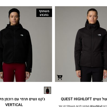
משתתף
במבצע
QUEST HIGHLOFT
ג'קט נשים תרמי עם רוכסן מלא
VERTICAL
פליס רך וטכנולוגיית WindWall‎ חסינה לרוח משתלבים יחד