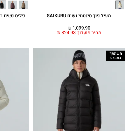
מעיל פוך סינטתי נשים SAIKURU
פליס נשים רוכסן מלא P
₪
1,099.90
מחיר מועדון:
824.93
₪
משתתף
במבצע