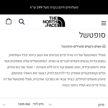
משלוחים חינם בקניה מעל 249 ש"ח
סופטשל
»
נשים
»
ג'קטים ומעילים
»
סופטשל
מעילי הסופטשל של דה נורת' פייס מציעים את הטוב ביותר מכל העולמות,
במגוון גזרות צבעים ודגמים לגברים או נשים. הסופטשלים שלנו מספקים מצד
אחד חימום ובידוד, הגנה מגשם קור ורוח ללא פשרות – ומצד שני הם נוחים,
קלים וקומפקטיים מספיק כדי להיכנס לתיק כאשר מזג האוויר מתחמם.
פתרון מושלם לטיולים, כציוד צבאי או בסביבה אורבנית, מעיל סופטשל של דה
נורת' פייס הוא תמיד הימור בטוח.
שם מוצר
סינון