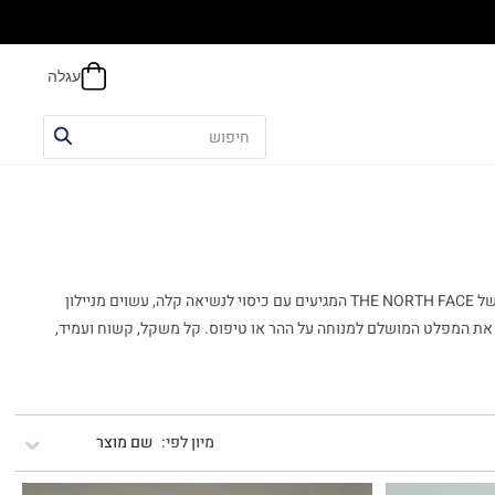
הח
מקמפינג נעים עם חברים בערבי הקיץ רענן ועד שינה בשטח בתנאי קור קיצוני בהרים מושלגים – כאן תמצאו מגוון פתרונות מצויניים ! כמו שקי השינה קלי משקל של THE NORTH FACE המגיעים עם כיסוי לנשיאה קלה, עשוים מניילון
 ומשתנים לפי הצעותיהם כדי ליצור את המפלט המושלם למנוחה על ההר או טיפוס. קל משקל, קשוח ועמיד,
שם מוצר