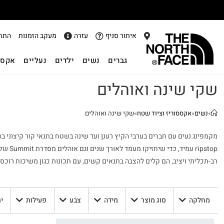
אתר
איתור סניף
עזרה
מעקב הזמנות
התח
גברים
נשים
ילדים
נעליים
אקסס
שקי שינה ואוהלים
»
נשים
»
אקססוריז וציוד שטח
»
שקי שינה ואוהלים
pstop
רב-תכליתי ויציב, הם קלים להצבה בתנאים קשים, עם תכונות כגון משיכות רוכסן 
מחלקה
סוג מוצר
מידה
צבע
פעילות
י